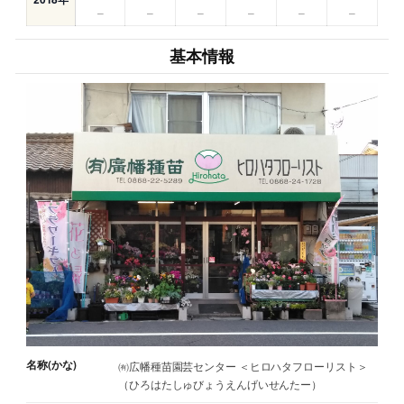
–
–
–
–
–
–
基本情報
名称(かな)
㈲広幡種苗園芸センター ＜ヒロハタフローリスト＞
（ひろはたしゅびょうえんげいせんたー）