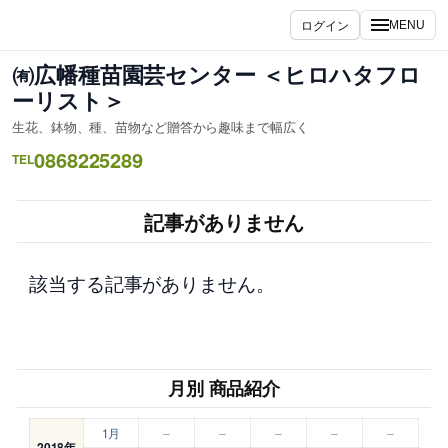
内
ログイン
MENU
容
を
㈲広幡種苗園芸センター ＜ヒロハタフロ
ス
ーリスト＞
キ
生花、鉢物、種、苗物など贈答から趣味まで幅広く
ッ
0868225289
プ
TEL
記事がありません
該当する記事がありません。
月別 商品紹介
1月
–
–
–
–
–
2018年