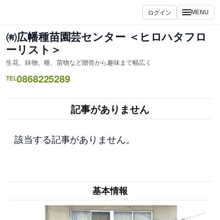
内
ログイン
MENU
容
を
㈲広幡種苗園芸センター ＜ヒロハタフロ
ス
ーリスト＞
キ
生花、鉢物、種、苗物など贈答から趣味まで幅広く
ッ
0868225289
プ
TEL
記事がありません
該当する記事がありません。
基本情報