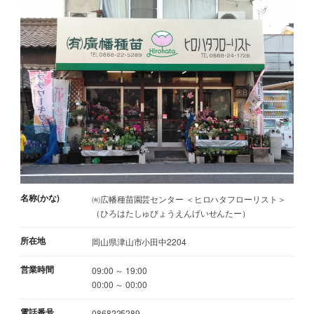
名称(かな)
㈲広幡種苗園芸センター ＜ヒロハタフローリスト＞
（ひろはたしゅびょうえんげいせんたー）
所在地
岡山県津山市小田中2204
営業時間
09:00 ～ 19:00
00:00 ～ 00:00
電話番号
0868225289