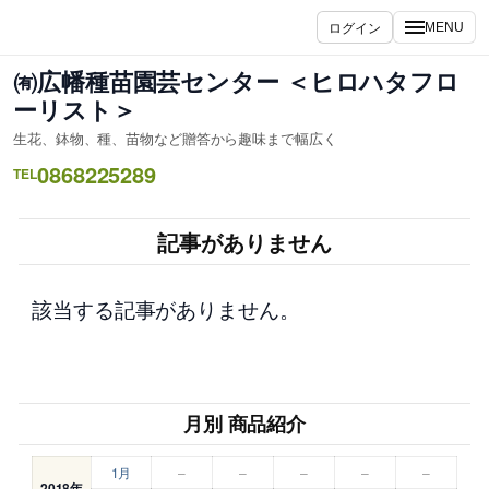
内
ログイン
MENU
容
を
㈲広幡種苗園芸センター ＜ヒロハタフロ
ス
ーリスト＞
キ
生花、鉢物、種、苗物など贈答から趣味まで幅広く
ッ
0868225289
プ
TEL
記事がありません
該当する記事がありません。
月別 商品紹介
1月
–
–
–
–
–
2018年