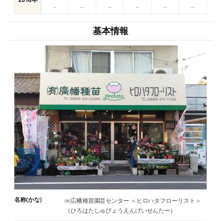
–
–
–
–
–
–
基本情報
名称(かな)
㈲広幡種苗園芸センター ＜ヒロハタフローリスト＞
（ひろはたしゅびょうえんげいせんたー）