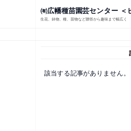
内
㈲広幡種苗園芸センター ＜
容
生花、鉢物、種、苗物など贈答から趣味まで幅広く
を
ス
キ
ッ
プ
該当する記事がありません。