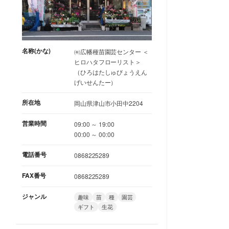
名称(かな)
㈲広幡種苗園芸センター ＜
ヒロハタフローリスト＞
（ひろはたしゅびょうえん
げいせんたー）
所在地
岡山県津山市小田中2204
営業時間
09:00 ～ 19:00
00:00 ～ 00:00
電話番号
0868225289
FAX番号
0868225289
ジャンル
趣味
苗
種
園芸
ギフト
生花