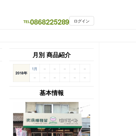
0868225289
ログイン
TEL
月別 商品紹介
1月
–
–
–
–
–
2018年
–
–
–
–
–
–
基本情報