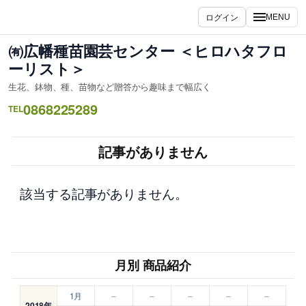
内
ログイン
MENU
容
を
㈲広幡種苗園芸センター ＜ヒロハタフロ
ス
ーリスト＞
キ
生花、鉢物、種、苗物など贈答から趣味まで幅広く
ッ
0868225289
プ
TEL
記事がありません
該当する記事がありません。
月別 商品紹介
1月
–
–
–
–
–
2018年