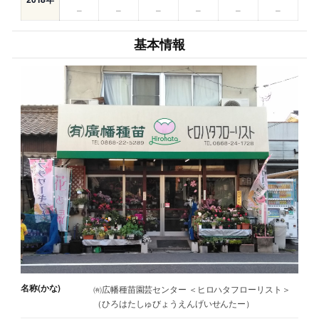
–
–
–
–
–
–
基本情報
名称(かな)
㈲広幡種苗園芸センター ＜ヒロハタフローリスト＞
（ひろはたしゅびょうえんげいせんたー）