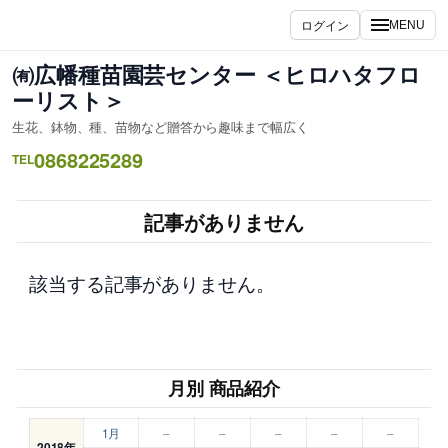
内
ログイン
MENU
容
を
㈲広幡種苗園芸センター ＜ヒロハタフロ
ス
ーリスト＞
キ
生花、鉢物、種、苗物など贈答から趣味まで幅広く
ッ
0868225289
プ
TEL
記事がありません
該当する記事がありません。
月別 商品紹介
1月
–
–
–
–
–
2018年