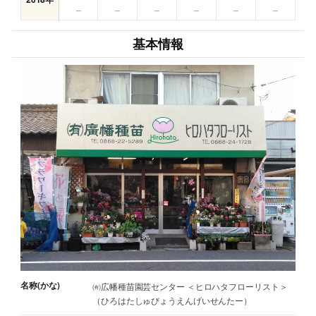
–
–
–
–
–
–
基本情報
名称(かな)
㈲広幡種苗園芸センター ＜ヒロハタフローリスト＞
（ひろはたしゅびょうえんげいせんたー）