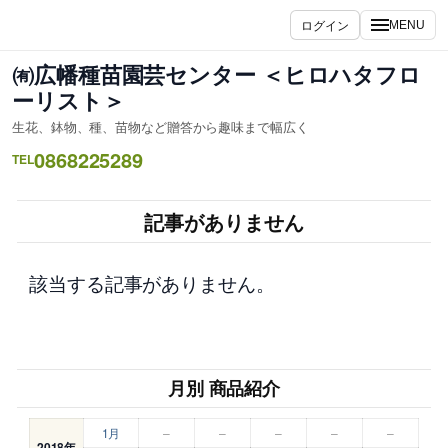
内
ログイン
MENU
容
を
㈲広幡種苗園芸センター ＜ヒロハタフロ
ス
ーリスト＞
キ
生花、鉢物、種、苗物など贈答から趣味まで幅広く
ッ
0868225289
プ
TEL
記事がありません
該当する記事がありません。
月別 商品紹介
1月
–
–
–
–
–
2018年