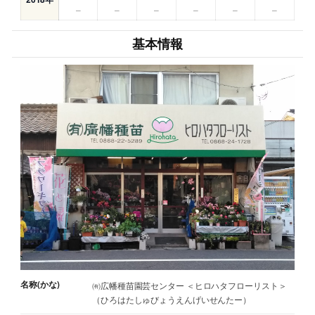
–
–
–
–
–
–
基本情報
名称(かな)
㈲広幡種苗園芸センター ＜ヒロハタフローリスト＞
（ひろはたしゅびょうえんげいせんたー）