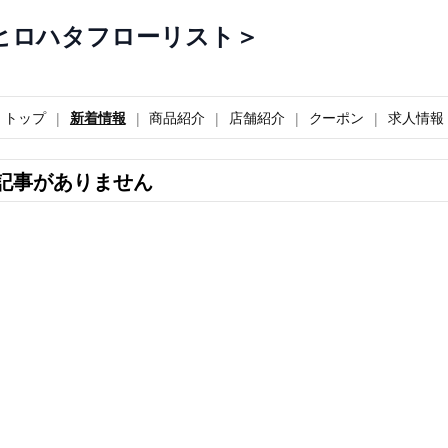
ヒロハタフローリスト＞
トップ
新着情報
商品紹介
店舗紹介
クーポン
求人情報
記事がありません