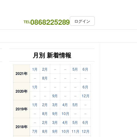
0868225289
ログイン
TEL
月別 新着情報
1月
2月
–
–
5月
6月
2021年
–
8月
–
–
–
–
1月
–
–
–
–
6月
2020年
–
–
9月
–
–
12月
1月
2月
3月
4月
5月
–
2019年
–
8月
9月
10月
–
–
–
2月
3月
4月
5月
6月
2018年
7月
8月
9月
10月
11月
12月