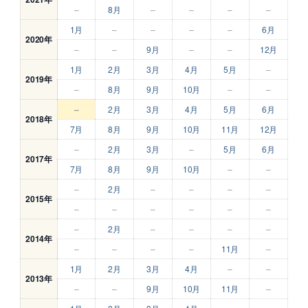
–
8月
–
–
–
–
1月
–
–
–
–
6月
2020年
–
–
9月
–
–
12月
1月
2月
3月
4月
5月
–
2019年
–
8月
9月
10月
–
–
–
2月
3月
4月
5月
6月
2018年
7月
8月
9月
10月
11月
12月
–
2月
3月
–
5月
6月
2017年
7月
8月
9月
10月
–
–
–
2月
–
–
–
–
2015年
–
–
–
–
–
–
–
2月
–
–
–
–
2014年
–
–
–
–
11月
–
1月
2月
3月
4月
–
–
2013年
–
–
9月
10月
11月
–