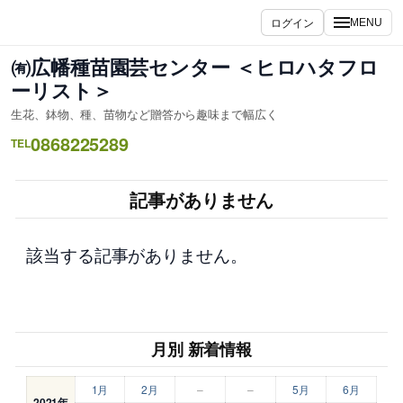
内
ログイン
MENU
容
を
㈲広幡種苗園芸センター ＜ヒロハタフロ
ス
ーリスト＞
キ
生花、鉢物、種、苗物など贈答から趣味まで幅広く
ッ
0868225289
プ
TEL
記事がありません
該当する記事がありません。
月別 新着情報
1月
2月
–
–
5月
6月
2021年