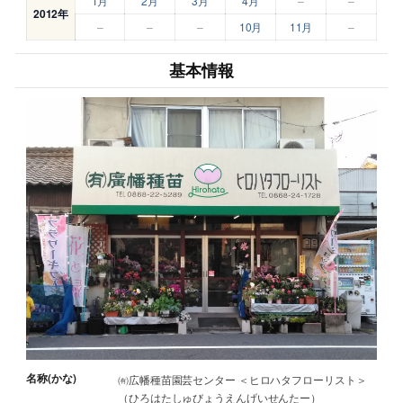
1月
2月
3月
4月
–
–
2012年
–
–
–
10月
11月
–
基本情報
名称(かな)
㈲広幡種苗園芸センター ＜ヒロハタフローリスト＞
（ひろはたしゅびょうえんげいせんたー）