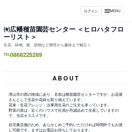
ログイン
MENU
㈲広幡種苗園芸センター ＜ヒロハタフロ
ーリスト＞
生花、鉢物、種、苗物など贈答から趣味まで幅広く
0868225289
TEL
ABOUT
津山市の西の地域にあり、名前は種苗園芸センターですが、お花屋
さんとして生花や花鉢も取り揃えています。
花束・生花アレンジ・法事用生花のご注文も承っています。
野菜の苗は、近くのハウスで社員が丹誠込めて生産していますの
で、当店オススメです。
自宅兼店舗のため、あらかじめご予約いただければ時間外でもお渡
し可能です。まずはお電話お待ちしております。