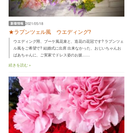
2021/05/18
新着情報
★ラプンツェル風 ウエディング?
ウエディング用、ブーケ風花束と、造花の花冠です? ラプンツェ
ル風をご希望で? 結婚式に出席 出来なかった、おじいちゃんお
ばあちゃんに、ご実家でドレス姿のお披……
続きを読む »