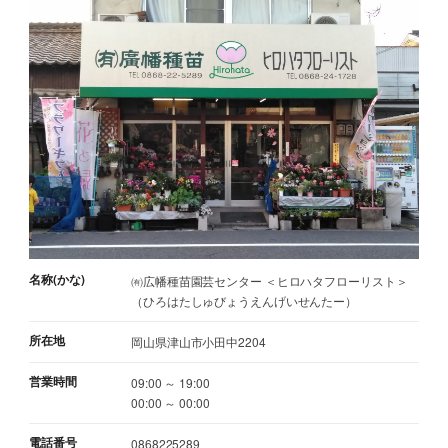
名称(かな)
㈲広幡種苗園芸センター ＜ヒロハタフローリスト＞
（ひろはたしゅびょうえんげいせんたー）
所在地
岡山県津山市小田中2204
営業時間
09:00 ～ 19:00
00:00 ～ 00:00
電話番号
0868225289