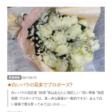
2021/06/15
新着情報
★白いバラの花束でプロポーズ?
白いバラの花言葉 *純潔 *私はあなたに相応しい *深い尊敬 *相思
相愛 プロポーズでは、真っ赤な薔薇が一般的ですが、あえて白
い薔薇で愛を誓ってみてはいかが……